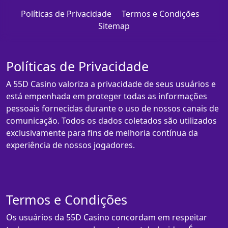
Políticas de Privacidade
Termos e Condições
Sitemap
Políticas de Privacidade
A 55D Casino valoriza a privacidade de seus usuários e
está empenhada em proteger todas as informações
pessoais fornecidas durante o uso de nossos canais de
comunicação. Todos os dados coletados são utilizados
exclusivamente para fins de melhoria contínua da
experiência de nossos jogadores.
Termos e Condições
Os usuários da 55D Casino concordam em respeitar