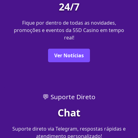
24/7
Fique por dentro de todas as novidades,
promoções e eventos da 55D Casino em tempo
real!
Ver Notícias
💬 Suporte Direto
Chat
Suporte direto via Telegram, respostas rápidas e
atendimento personalizado!