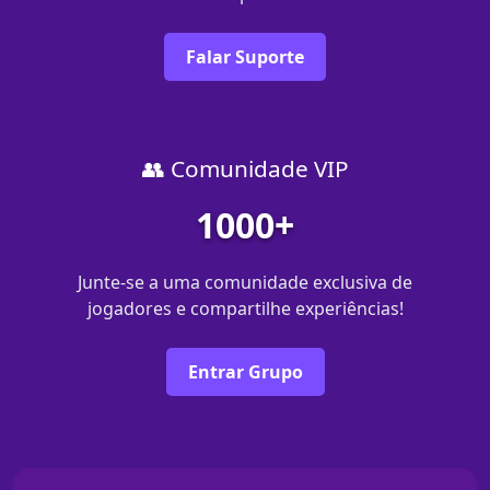
Falar Suporte
👥 Comunidade VIP
1000+
Junte-se a uma comunidade exclusiva de
jogadores e compartilhe experiências!
Entrar Grupo