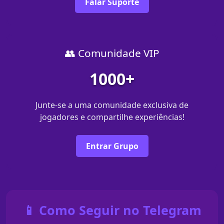
Falar Suporte
👥 Comunidade VIP
1000+
Junte-se a uma comunidade exclusiva de
jogadores e compartilhe experiências!
Entrar Grupo
📱 Como Seguir no Telegram