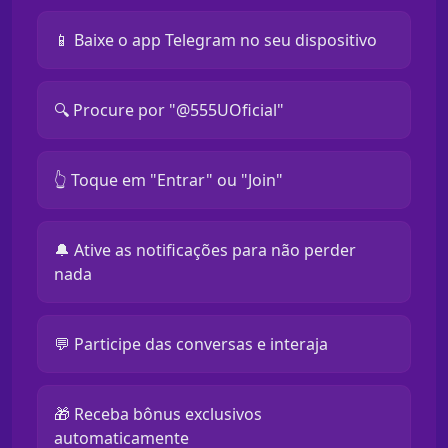
📱 Baixe o app Telegram no seu dispositivo
🔍 Procure por "@555UOficial"
👆 Toque em "Entrar" ou "Join"
🔔 Ative as notificações para não perder
nada
💬 Participe das conversas e interaja
🎁 Receba bônus exclusivos
automaticamente