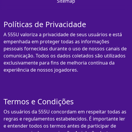
Sitemap
Políticas de Privacidade
A 555U valoriza a privacidade de seus usuários e está
empenhada em proteger todas as informações
pessoais fornecidas durante o uso de nossos canais de
comunicação. Todos os dados coletados são utilizados
exclusivamente para fins de melhoria contínua da
experiência de nossos jogadores.
Termos e Condições
Os usuários da 555U concordam em respeitar todas as
regras e regulamentos estabelecidos. É importante ler
e entender todos os termos antes de participar de