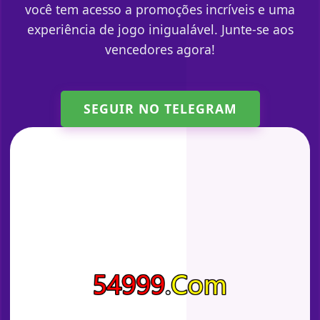
você tem acesso a promoções incríveis e uma
experiência de jogo inigualável. Junte-se aos
vencedores agora!
SEGUIR NO TELEGRAM