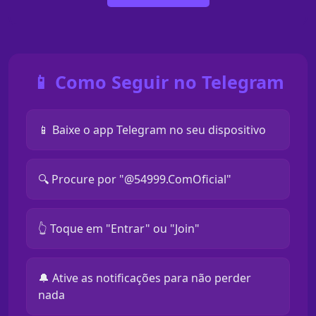
📱 Como Seguir no Telegram
📱 Baixe o app Telegram no seu dispositivo
🔍 Procure por "@54999.ComOficial"
👆 Toque em "Entrar" ou "Join"
🔔 Ative as notificações para não perder
nada