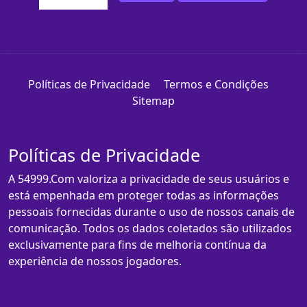
Políticas de Privacidade
Termos e Condições
Sitemap
Políticas de Privacidade
A 54999.Com valoriza a privacidade de seus usuários e
está empenhada em proteger todas as informações
pessoais fornecidas durante o uso de nossos canais de
comunicação. Todos os dados coletados são utilizados
exclusivamente para fins de melhoria contínua da
experiência de nossos jogadores.