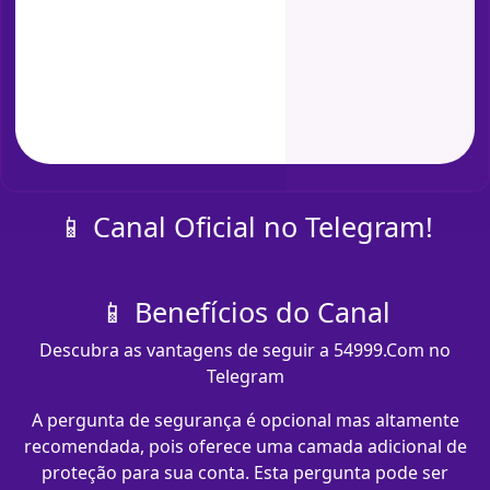
📱 Canal Oficial no Telegram!
📱 Benefícios do Canal
Descubra as vantagens de seguir a 54999.Com no
Telegram
A pergunta de segurança é opcional mas altamente
recomendada, pois oferece uma camada adicional de
proteção para sua conta. Esta pergunta pode ser