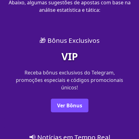
Abaixo, algumas sugestões de apostas com base na
análise estatística e tática:
🎁 Bônus Exclusivos
VIP
Receba bônus exclusivos do Telegram,
promoções especiais e códigos promocionais
únicos!
Ver Bônus
📢 Notícias em Tempo Real