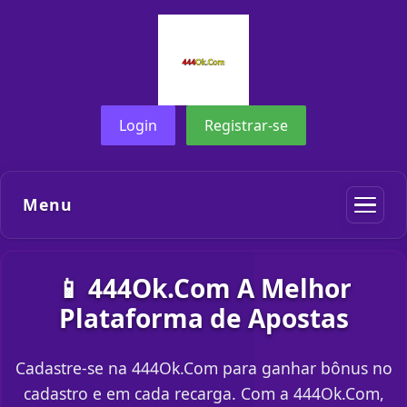
Login
Registrar-se
Menu
📱 444Ok.Com A Melhor
Plataforma de Apostas
Cadastre-se na 444Ok.Com para ganhar bônus no
cadastro e em cada recarga. Com a 444Ok.Com,