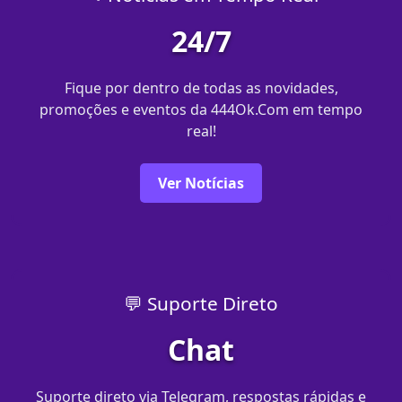
24/7
Fique por dentro de todas as novidades,
promoções e eventos da 444Ok.Com em tempo
real!
Ver Notícias
💬 Suporte Direto
Chat
Suporte direto via Telegram, respostas rápidas e