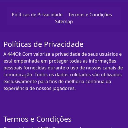
Políticas de Privacidade
Termos e Condições
Sitemap
Políticas de Privacidade
A 444Ok.Com valoriza a privacidade de seus usuários e
está empenhada em proteger todas as informações
pessoais fornecidas durante o uso de nossos canais de
comunicação. Todos os dados coletados são utilizados
exclusivamente para fins de melhoria contínua da
experiência de nossos jogadores.
Termos e Condições