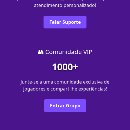
atendimento personalizado!
Falar Suporte
👥 Comunidade VIP
1000+
Junte-se a uma comunidade exclusiva de
jogadores e compartilhe experiências!
Entrar Grupo