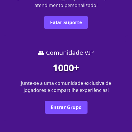
atendimento personalizado!
Falar Suporte
👥 Comunidade VIP
1000+
Junte-se a uma comunidade exclusiva de
jogadores e compartilhe experiências!
Entrar Grupo