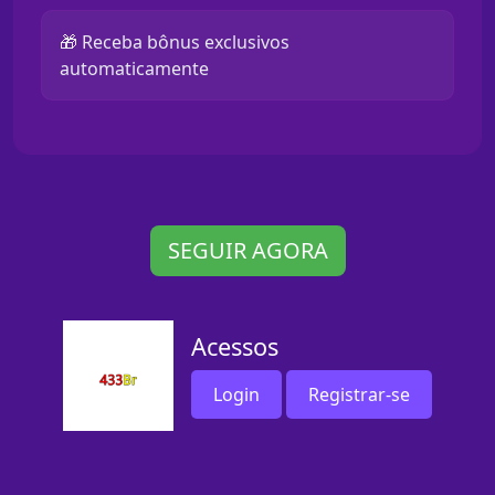
🎁 Receba bônus exclusivos
automaticamente
SEGUIR AGORA
Acessos
Login
Registrar-se