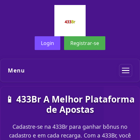
Login
Registrar-se
Menu
📱 433Br A Melhor Plataforma
de Apostas
Cadastre-se na 433Br para ganhar bônus no
cadastro e em cada recarga. Com a 433Br, você