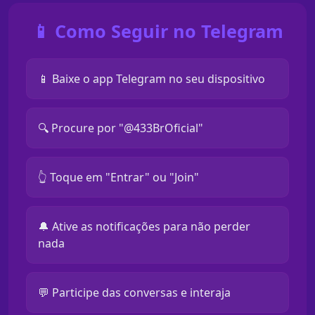
📱 Como Seguir no Telegram
📱 Baixe o app Telegram no seu dispositivo
🔍 Procure por "@433BrOficial"
👆 Toque em "Entrar" ou "Join"
🔔 Ative as notificações para não perder
nada
💬 Participe das conversas e interaja