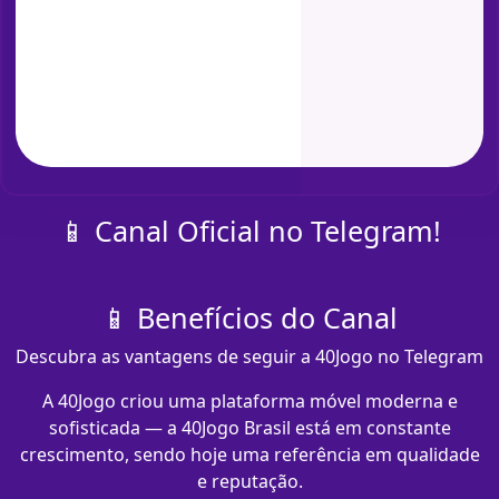
📱 Canal Oficial no Telegram!
📱 Benefícios do Canal
Descubra as vantagens de seguir a 40Jogo no Telegram
A 40Jogo criou uma plataforma móvel moderna e
sofisticada — a 40Jogo Brasil está em constante
crescimento, sendo hoje uma referência em qualidade
e reputação.