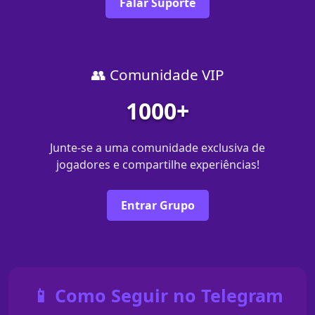
Falar Suporte
👥 Comunidade VIP
1000+
Junte-se a uma comunidade exclusiva de
jogadores e compartilhe experiências!
Entrar Grupo
📱 Como Seguir no Telegram