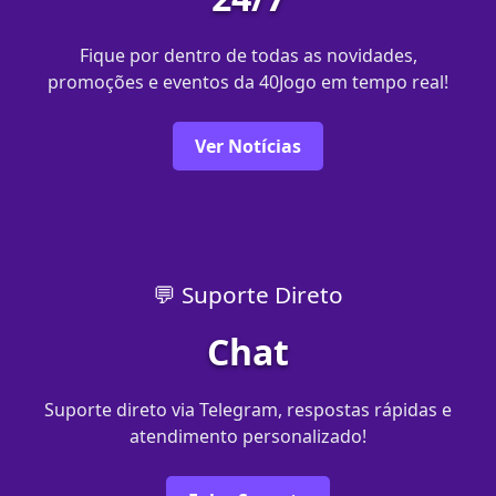
Fique por dentro de todas as novidades,
promoções e eventos da 40Jogo em tempo real!
Ver Notícias
💬 Suporte Direto
Chat
Suporte direto via Telegram, respostas rápidas e
atendimento personalizado!