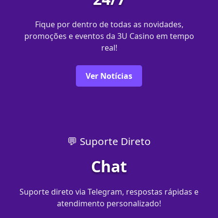
Fique por dentro de todas as novidades,
promoções e eventos da 3U Casino em tempo
real!
Ver Notícias
💬 Suporte Direto
Chat
Suporte direto via Telegram, respostas rápidas e
atendimento personalizado!