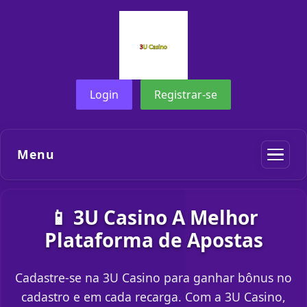
Login
Registrar-se
Menu
📱 3U Casino A Melhor
Plataforma de Apostas
Cadastre-se na 3U Casino para ganhar bônus no
cadastro e em cada recarga. Com a 3U Casino,