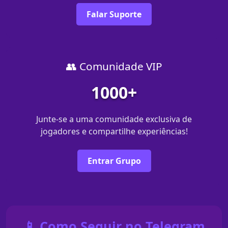
Falar Suporte
👥 Comunidade VIP
1000+
Junte-se a uma comunidade exclusiva de
jogadores e compartilhe experiências!
Entrar Grupo
📱 Como Seguir no Telegram