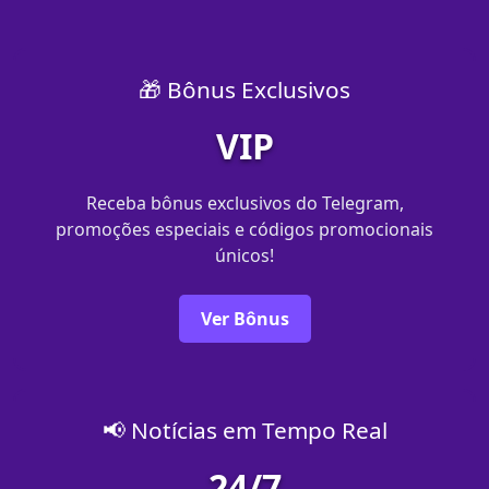
🎁 Bônus Exclusivos
VIP
Receba bônus exclusivos do Telegram,
promoções especiais e códigos promocionais
únicos!
Ver Bônus
📢 Notícias em Tempo Real
24/7