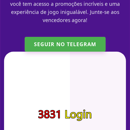
você tem acesso a promoções incríveis e uma
experiência de jogo inigualável. Junte-se aos
vencedores agora!
SEGUIR NO TELEGRAM