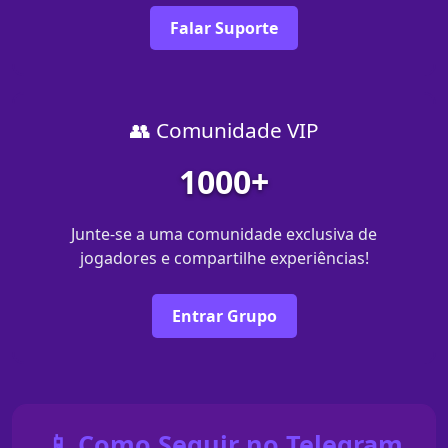
Falar Suporte
👥 Comunidade VIP
1000+
Junte-se a uma comunidade exclusiva de
jogadores e compartilhe experiências!
Entrar Grupo
📱 Como Seguir no Telegram