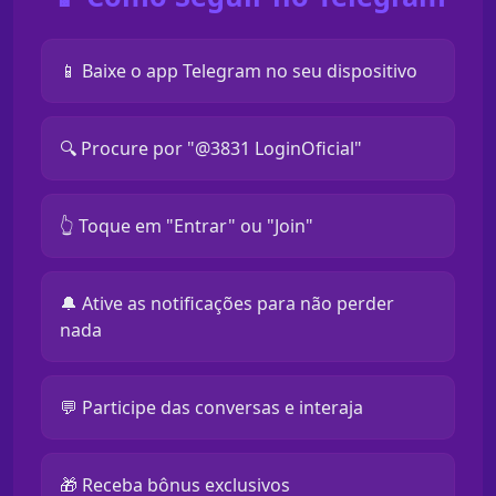
📱 Baixe o app Telegram no seu dispositivo
🔍 Procure por "@3831 LoginOficial"
👆 Toque em "Entrar" ou "Join"
🔔 Ative as notificações para não perder
nada
💬 Participe das conversas e interaja
🎁 Receba bônus exclusivos