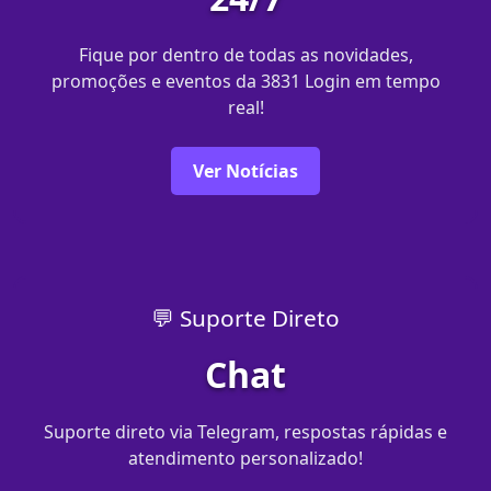
Fique por dentro de todas as novidades,
promoções e eventos da 3831 Login em tempo
real!
Ver Notícias
💬 Suporte Direto
Chat
Suporte direto via Telegram, respostas rápidas e
atendimento personalizado!