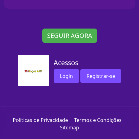
SEGUIR AGORA
Acessos
Login
Registrar-se
Políticas de Privacidade
Termos e Condições
Sitemap