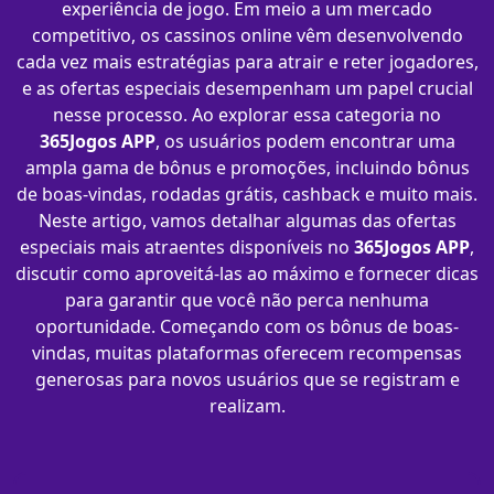
experiência de jogo. Em meio a um mercado
competitivo, os cassinos online vêm desenvolvendo
cada vez mais estratégias para atrair e reter jogadores,
e as ofertas especiais desempenham um papel crucial
nesse processo. Ao explorar essa categoria no
365Jogos APP
, os usuários podem encontrar uma
ampla gama de bônus e promoções, incluindo bônus
de boas-vindas, rodadas grátis, cashback e muito mais.
Neste artigo, vamos detalhar algumas das ofertas
especiais mais atraentes disponíveis no
365Jogos APP
,
discutir como aproveitá-las ao máximo e fornecer dicas
para garantir que você não perca nenhuma
oportunidade. Começando com os bônus de boas-
vindas, muitas plataformas oferecem recompensas
generosas para novos usuários que se registram e
realizam.