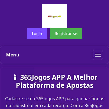
Login
Registrar-se
Menu
📱 365Jogos APP A Melhor
Plataforma de Apostas
Cadastre-se na 365Jogos APP para ganhar bônus
no cadastro e em cada recarga. Com a 365Jogos