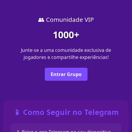
👥 Comunidade VIP
1000+
Junte-se a uma comunidade exclusiva de
jogadores e compartilhe experiências!
Entrar Grupo
📱 Como Seguir no Telegram