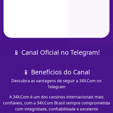
📱 Canal Oficial no Telegram!
📱 Benefícios do Canal
Descubra as vantagens de seguir a 34X.Com no
Telegram
A 34X.Com é um dos cassinos internacionais mais
confiáveis, com a 34X.Com Brasil sempre comprometida
com integridade, confiabilidade e excelente