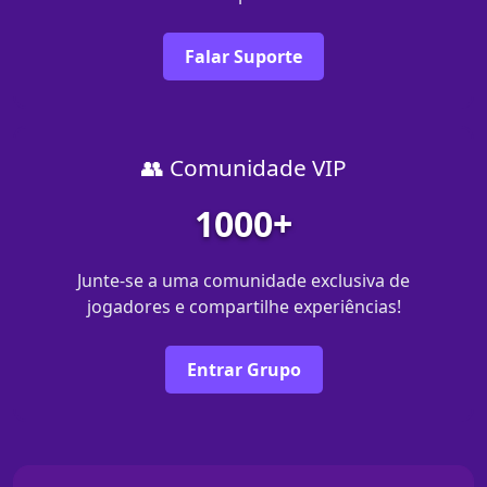
Falar Suporte
👥 Comunidade VIP
1000+
Junte-se a uma comunidade exclusiva de
jogadores e compartilhe experiências!
Entrar Grupo