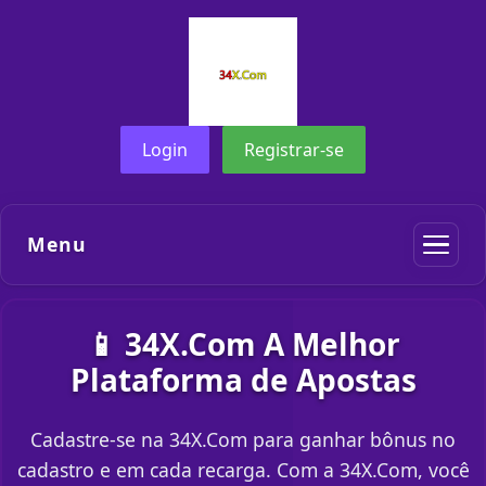
Login
Registrar-se
Menu
📱 34X.Com A Melhor
Plataforma de Apostas
Cadastre-se na 34X.Com para ganhar bônus no
cadastro e em cada recarga. Com a 34X.Com, você