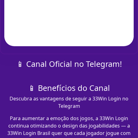
📱 Canal Oficial no Telegram!
📱 Benefícios do Canal
Descubra as vantagens de seguir a 33Win Login no
Telegram
Para aumentar a emoção dos jogos, a 33Win Login
continua otimizando o design das jogabilidades — a
33Win Login Brasil quer que cada jogador jogue com