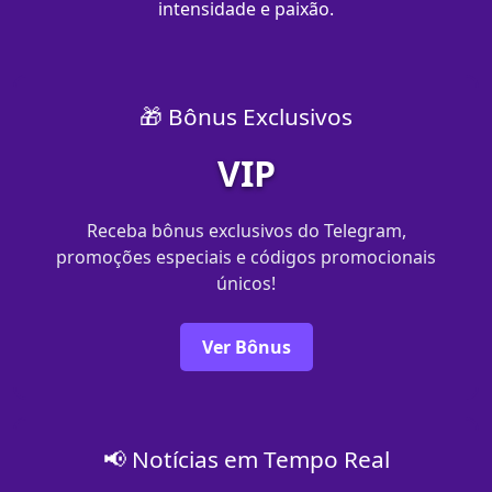
intensidade e paixão.
🎁 Bônus Exclusivos
VIP
Receba bônus exclusivos do Telegram,
promoções especiais e códigos promocionais
únicos!
Ver Bônus
📢 Notícias em Tempo Real