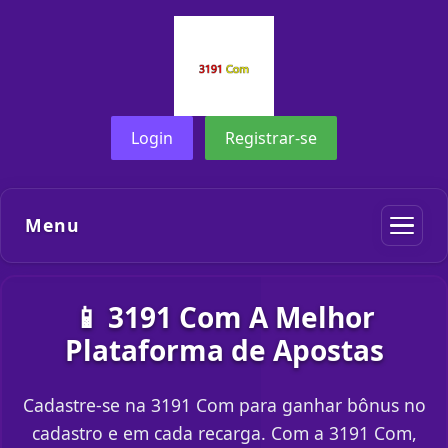
Login
Registrar-se
Menu
📱 3191 Com A Melhor
Plataforma de Apostas
Cadastre-se na 3191 Com para ganhar bônus no
cadastro e em cada recarga. Com a 3191 Com,