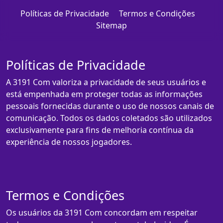
Políticas de Privacidade
Termos e Condições
Sitemap
Políticas de Privacidade
A 3191 Com valoriza a privacidade de seus usuários e
está empenhada em proteger todas as informações
pessoais fornecidas durante o uso de nossos canais de
comunicação. Todos os dados coletados são utilizados
exclusivamente para fins de melhoria contínua da
experiência de nossos jogadores.
Termos e Condições
Os usuários da 3191 Com concordam em respeitar