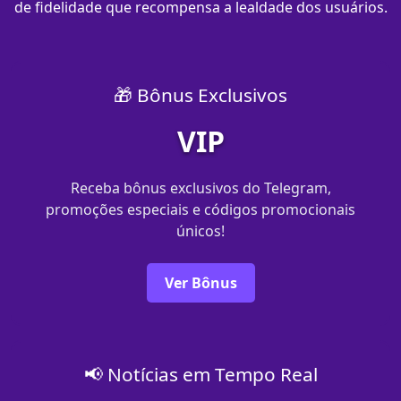
de fidelidade que recompensa a lealdade dos usuários.
🎁 Bônus Exclusivos
VIP
Receba bônus exclusivos do Telegram,
promoções especiais e códigos promocionais
únicos!
Ver Bônus
📢 Notícias em Tempo Real