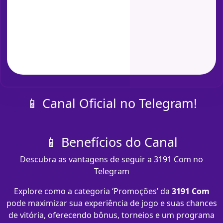
📱 Canal Oficial no Telegram!
📱 Benefícios do Canal
Descubra as vantagens de seguir a 3191 Com no
Telegram
Explore como a categoria ‘Promoções’ da
3191 Com
pode maximizar sua experiência de jogo e suas chances
de vitória, oferecendo bônus, torneios e um programa