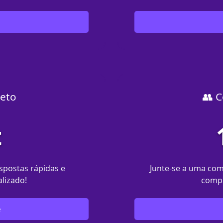
reto
👥 
t
espostas rápidas e
Junte-se a uma com
lizado!
compa
e