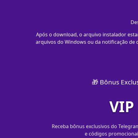
De
Após o download, o arquivo instalador esta
arquivos do Windows ou da notificação de d
🎁 Bônus Exclu
VIP
Receba bônus exclusivos do Telegra
e códigos promocionai