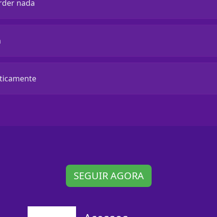
erder nada
a
aticamente
SEGUIR AGORA