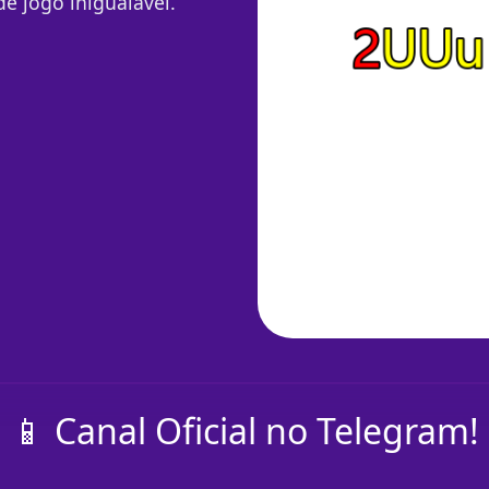
e jogo inigualável.
📱 Canal Oficial no Telegram!