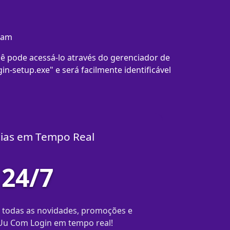
ram
cê pode acessá-lo através do gerenciador de
-setup.exe" e será facilmente identificável
cias em Tempo Real
24/7
e todas as novidades, promoções e
Uu Com Login em tempo real!