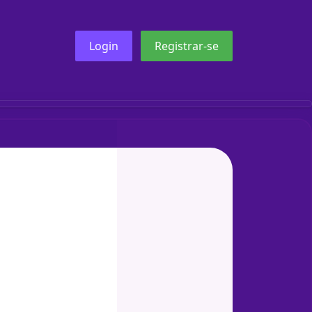
Login
Registrar-se