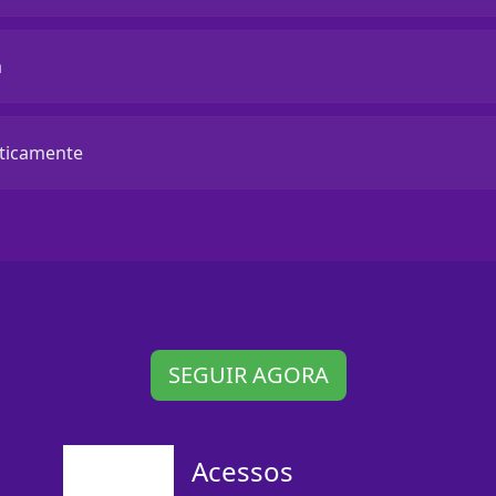
a
aticamente
SEGUIR AGORA
Acessos