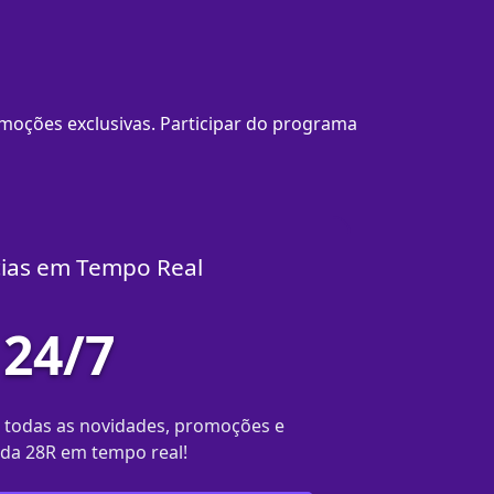
moções exclusivas. Participar do programa
cias em Tempo Real
24/7
e todas as novidades, promoções e
 da 28R em tempo real!