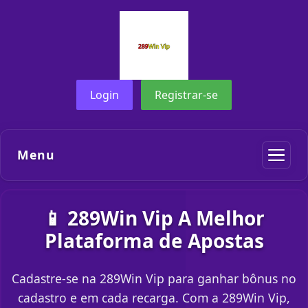
Login
Registrar-se
Menu
📱 289Win Vip A Melhor
Plataforma de Apostas
Cadastre-se na 289Win Vip para ganhar bônus no
cadastro e em cada recarga. Com a 289Win Vip,