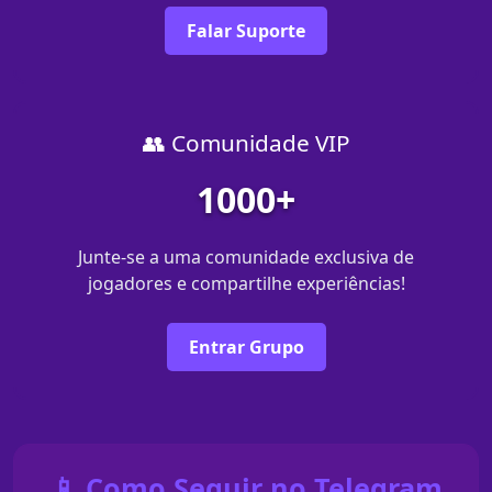
Falar Suporte
👥 Comunidade VIP
1000+
Junte-se a uma comunidade exclusiva de
jogadores e compartilhe experiências!
Entrar Grupo
📱 Como Seguir no Telegram