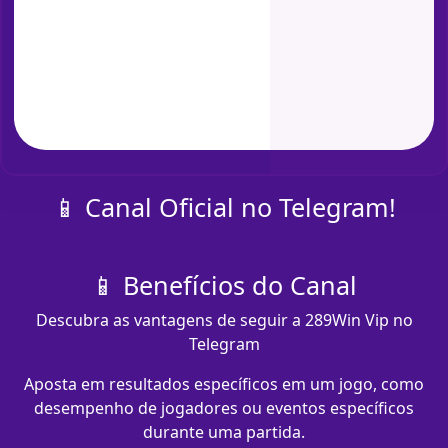
📱 Canal Oficial no Telegram!
📱 Benefícios do Canal
Descubra as vantagens de seguir a 289Win Vip no
Telegram
Aposta em resultados específicos em um jogo, como
desempenho de jogadores ou eventos específicos
durante uma partida.