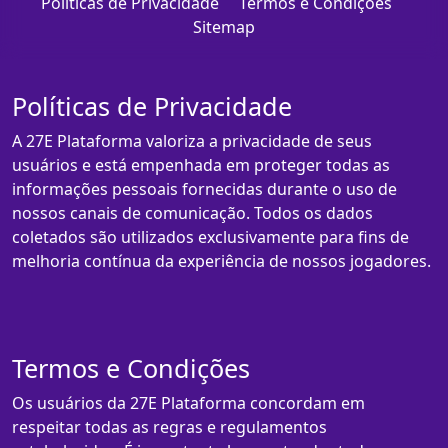
Políticas de Privacidade
Termos e Condições
Sitemap
Políticas de Privacidade
A 27E Plataforma valoriza a privacidade de seus
usuários e está empenhada em proteger todas as
informações pessoais fornecidas durante o uso de
nossos canais de comunicação. Todos os dados
coletados são utilizados exclusivamente para fins de
melhoria contínua da experiência de nossos jogadores.
Termos e Condições
Os usuários da 27E Plataforma concordam em
respeitar todas as regras e regulamentos