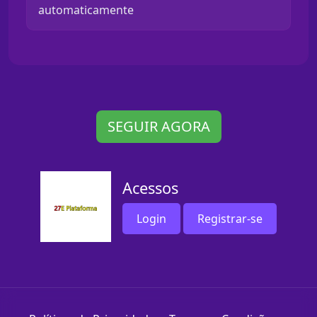
automaticamente
SEGUIR AGORA
Acessos
Login
Registrar-se