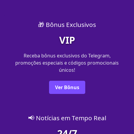
🎁 Bônus Exclusivos
VIP
Receba bônus exclusivos do Telegram,
promoções especiais e códigos promocionais
únicos!
Ver Bônus
📢 Notícias em Tempo Real
24/7