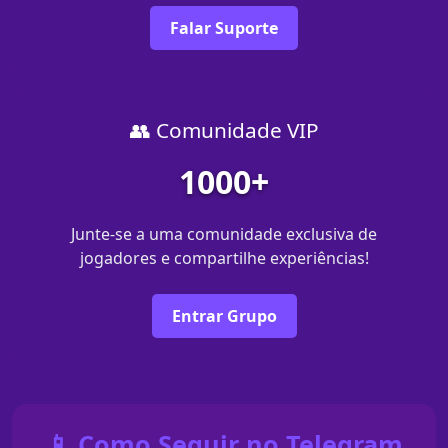
Falar Suporte
👥 Comunidade VIP
1000+
Junte-se a uma comunidade exclusiva de
jogadores e compartilhe experiências!
Entrar Grupo
📱 Como Seguir no Telegram