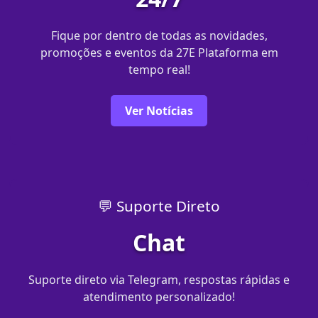
Fique por dentro de todas as novidades,
promoções e eventos da 27E Plataforma em
tempo real!
Ver Notícias
💬 Suporte Direto
Chat
Suporte direto via Telegram, respostas rápidas e
atendimento personalizado!