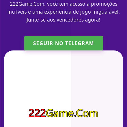
222Game.Com, você tem acesso a promoções
incríveis e uma experiência de jogo inigualável.
Junte-se aos vencedores agora!
SEGUIR NO TELEGRAM