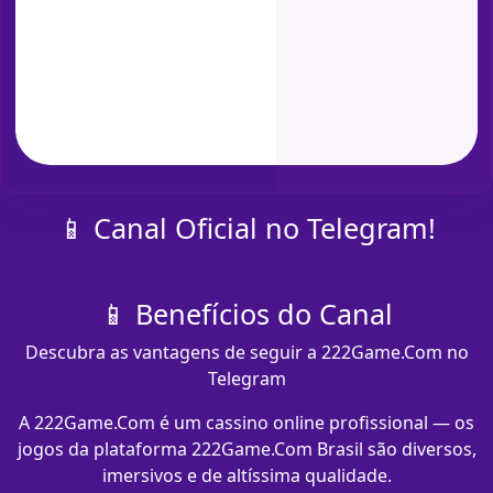
📱 Canal Oficial no Telegram!
📱 Benefícios do Canal
Descubra as vantagens de seguir a 222Game.Com no
Telegram
A 222Game.Com é um cassino online profissional — os
jogos da plataforma 222Game.Com Brasil são diversos,
imersivos e de altíssima qualidade.