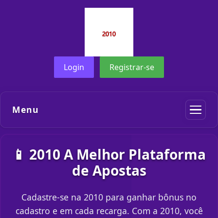
Login
Registrar-se
Menu
📱 2010 A Melhor Plataforma
de Apostas
Cadastre-se na 2010 para ganhar bônus no
cadastro e em cada recarga. Com a 2010, você