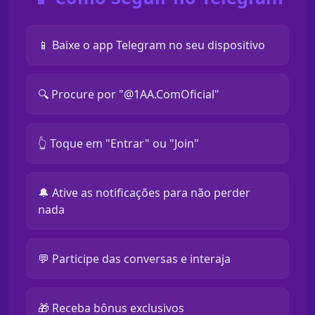
📱 Baixe o app Telegram no seu dispositivo
🔍 Procure por "@1AA.ComOficial"
👆 Toque em "Entrar" ou "Join"
🔔 Ative as notificações para não perder
nada
💬 Participe das conversas e interaja
🎁 Receba bônus exclusivos