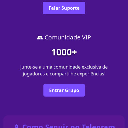
Falar Suporte
👥 Comunidade VIP
1000+
Junte-se a uma comunidade exclusiva de
jogadores e compartilhe experiências!
Entrar Grupo
📱 Como Seguir no Telegram