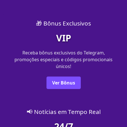
🎁 Bônus Exclusivos
VIP
Receba bônus exclusivos do Telegram,
promoções especiais e códigos promocionais
únicos!
Ver Bônus
📢 Notícias em Tempo Real
24/7