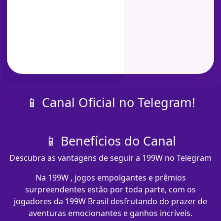
📱 Canal Oficial no Telegram!
📱 Benefícios do Canal
Descubra as vantagens de seguir a 199W no Telegram
Na 199W , jogos empolgantes e prêmios
surpreendentes estão por toda parte, com os
jogadores da 199W Brasil desfrutando do prazer de
aventuras emocionantes e ganhos incríveis.