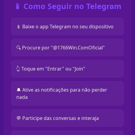
📱 Como Seguir no Telegram
📱 Baixe o app Telegram no seu dispositivo
🔍 Procure por "@1766Win.ComOficial"
👆 Toque em "Entrar" ou "Join"
🔔 Ative as notificações para não perder
nada
💬 Participe das conversas e interaja