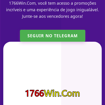
1766Win.Com, você tem acesso a promoções
incríveis e uma experiência de jogo inigualável.
Junte-se aos vencedores agora!
SEGUIR NO TELEGRAM