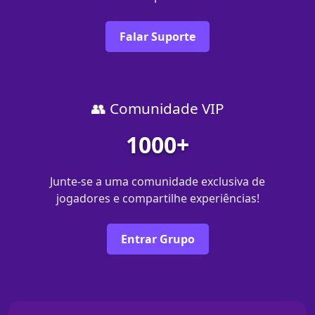
Falar Suporte
👥 Comunidade VIP
1000+
Junte-se a uma comunidade exclusiva de
jogadores e compartilhe experiências!
Entrar Grupo