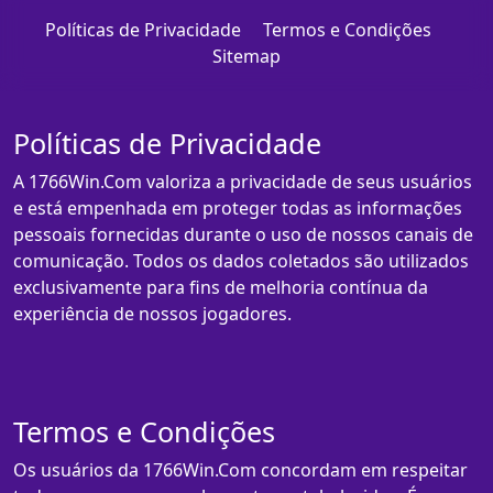
Políticas de Privacidade
Termos e Condições
Sitemap
Políticas de Privacidade
A 1766Win.Com valoriza a privacidade de seus usuários
e está empenhada em proteger todas as informações
pessoais fornecidas durante o uso de nossos canais de
comunicação. Todos os dados coletados são utilizados
exclusivamente para fins de melhoria contínua da
experiência de nossos jogadores.
Termos e Condições
Os usuários da 1766Win.Com concordam em respeitar