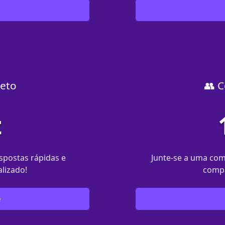
reto
👥 
t
espostas rápidas e
Junte-se a uma com
lizado!
compa
e