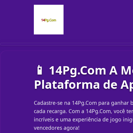
📱 14Pg.Com A M
Plataforma de A
Cadastre-se na 14Pg.Com para ganhar 
cada recarga. Com a 14Pg.Com, você t
incríveis e uma experiência de jogo inig
vencedores agora!