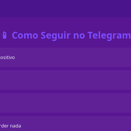
📱 Como Seguir no Telegram
ositivo
erder nada