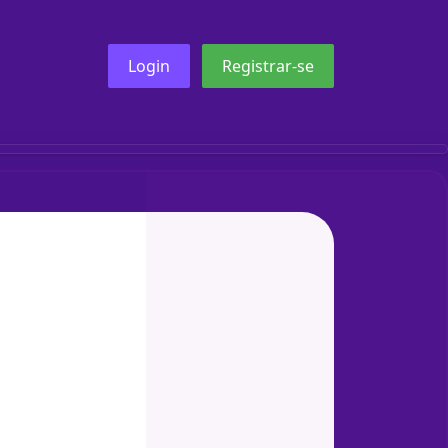
Login
Registrar-se