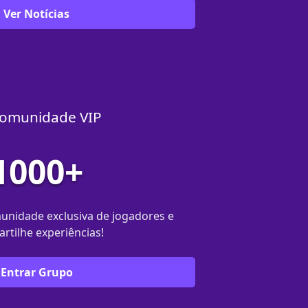
Ver Notícias
Comunidade VIP
1000+
unidade exclusiva de jogadores e
rtilhe experiências!
Entrar Grupo