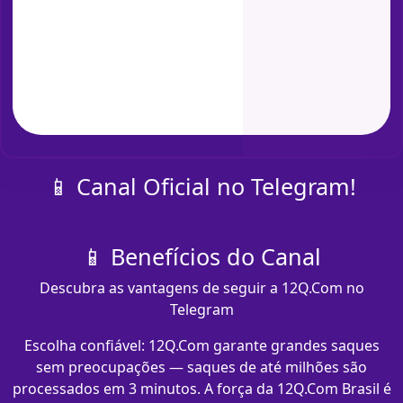
📱 Canal Oficial no Telegram!
📱 Benefícios do Canal
Descubra as vantagens de seguir a 12Q.Com no
Telegram
Escolha confiável: 12Q.Com garante grandes saques
sem preocupações — saques de até milhões são
processados em 3 minutos. A força da 12Q.Com Brasil é