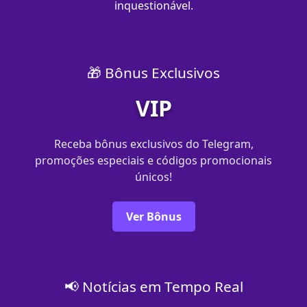
inquestionável.
🎁 Bônus Exclusivos
VIP
Receba bônus exclusivos do Telegram,
promoções especiais e códigos promocionais
únicos!
Ver Bônus
📢 Notícias em Tempo Real