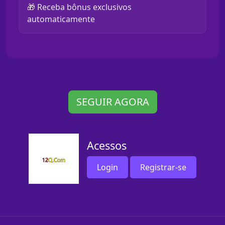
🎁 Receba bônus exclusivos
automaticamente
SEGUIR AGORA
Acessos
Login
Registrar-se