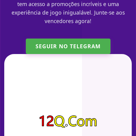
tem acesso a promoções incríveis e uma
experiência de jogo inigualável. Junte-se aos
vencedores agora!
SEGUIR NO TELEGRAM