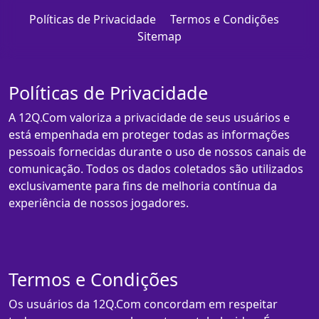
Políticas de Privacidade
Termos e Condições
Sitemap
Políticas de Privacidade
A 12Q.Com valoriza a privacidade de seus usuários e
está empenhada em proteger todas as informações
pessoais fornecidas durante o uso de nossos canais de
comunicação. Todos os dados coletados são utilizados
exclusivamente para fins de melhoria contínua da
experiência de nossos jogadores.
Termos e Condições
Os usuários da 12Q.Com concordam em respeitar