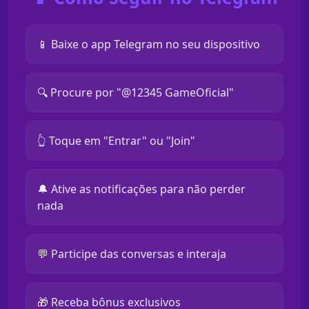
📱 Baixe o app Telegram no seu dispositivo
🔍 Procure por "@12345 GameOficial"
👆 Toque em "Entrar" ou "Join"
🔔 Ative as notificações para não perder
nada
💬 Participe das conversas e interaja
🎁 Receba bônus exclusivos