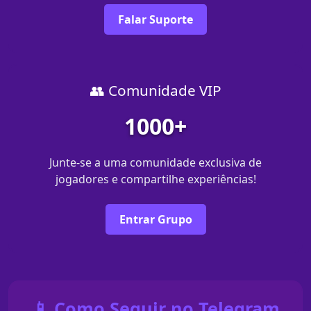
Falar Suporte
👥 Comunidade VIP
1000+
Junte-se a uma comunidade exclusiva de
jogadores e compartilhe experiências!
Entrar Grupo
📱 Como Seguir no Telegram