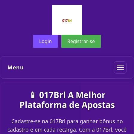
Login
Registrar-se
Menu
📱 017Brl A Melhor
Plataforma de Apostas
Cadastre-se na 017Brl para ganhar bônus no
cadastro e em cada recarga. Com a 017Brl, você