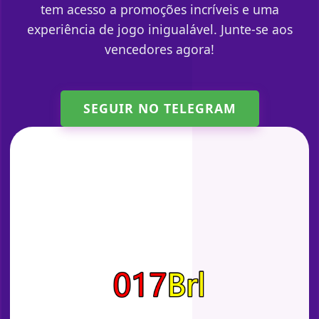
tem acesso a promoções incríveis e uma
experiência de jogo inigualável. Junte-se aos
vencedores agora!
SEGUIR NO TELEGRAM