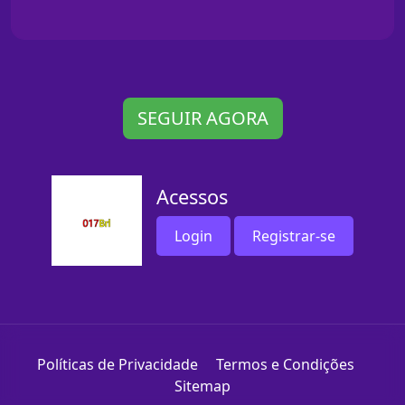
SEGUIR AGORA
Acessos
Login
Registrar-se
Políticas de Privacidade
Termos e Condições
Sitemap