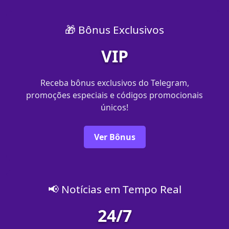
🎁 Bônus Exclusivos
VIP
Receba bônus exclusivos do Telegram,
promoções especiais e códigos promocionais
únicos!
Ver Bônus
📢 Notícias em Tempo Real
24/7