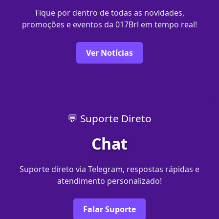
Fique por dentro de todas as novidades,
promoções e eventos da 017Brl em tempo real!
Ver Notícias
💬 Suporte Direto
Chat
Suporte direto via Telegram, respostas rápidas e
atendimento personalizado!
Falar Suporte