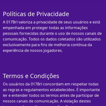
Políticas de Privacidade
A 017Brl valoriza a privacidade de seus usuários e está
empenhada em proteger todas as informações
pessoais fornecidas durante o uso de nossos canais de
comunicação. Todos os dados coletados são utilizados
exclusivamente para fins de melhoria contínua da
experiência de nossos jogadores.
Termos e Condições
Os usuários da 017Brl concordam em respeitar todas
as regras e regulamentos estabelecidos. É importante
ler e entender todos os termos antes de participar de
nossos canais de comunicação. A violação destes