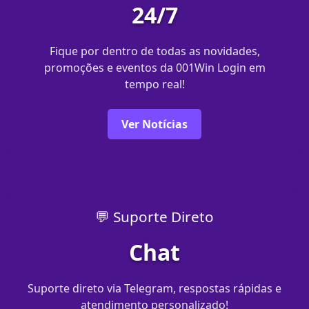
24/7
Fique por dentro de todas as novidades,
promoções e eventos da 001Win Login em
tempo real!
Ver Notícias
💬 Suporte Direto
Chat
Suporte direto via Telegram, respostas rápidas e
atendimento personalizado!