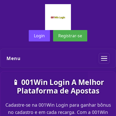
Login
Registrar-se
Menu
📱 001Win Login A Melhor
Plataforma de Apostas
Cadastre-se na 001Win Login para ganhar bônus
no cadastro e em cada recarga. Com a 001Win